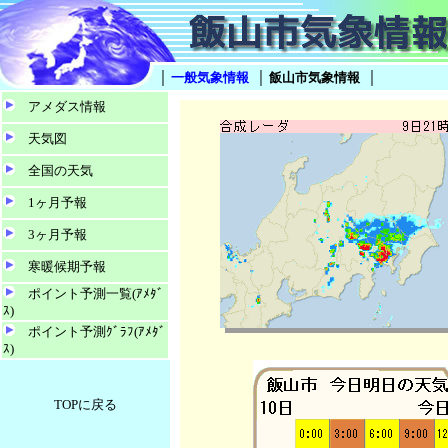
｜
｜
｜
一般気象情報
飯山市気象情報
アメダス情報
天気図
全国の天気
1ヶ月予報
3ヶ月予報
寒暖候期予報
ポイント予測一覧(ｱﾒﾀﾞ
ｽ)
ポイント予測ｸﾞﾗﾌ(ｱﾒﾀﾞ
ｽ)
TOPに戻る