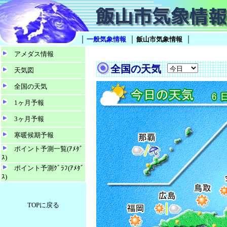
｜
｜
｜
一般気象情報
飯山市気象情報
アメダス情報
全国の天気
天気図
全国の天気
1ヶ月予報
3ヶ月予報
寒暖候期予報
ポイント予測一覧(ｱﾒﾀﾞ
ｽ)
ポイント予測ｸﾞﾗﾌ(ｱﾒﾀﾞ
ｽ)
TOPに戻る