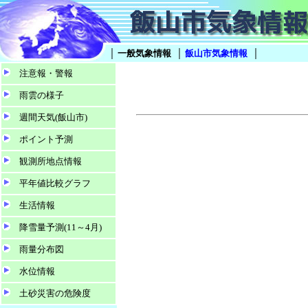
｜
｜
｜
一般気象情報
飯山市気象情報
注意報・警報
雨雲の様子
週間天気(飯山市)
ポイント予測
観測所地点情報
平年値比較グラフ
生活情報
降雪量予測(11～4月)
雨量分布図
水位情報
土砂災害の危険度