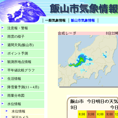
｜
｜
｜
一般気象情報
飯山市気象情報
注意報・警報
雨雲の様子
週間天気(飯山市)
ポイント予測
観測所地点情報
平年値比較グラフ
生活情報
降雪量予測(11～4月)
雨量分布図
水位情報
水位情報
河川カメラ