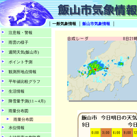
｜
｜
｜
一般気象情報
飯山市気象情報
注意報・警報
雨雲の様子
週間天気(飯山市)
ポイント予測
観測所地点情報
平年値比較グラフ
生活情報
降雪量予測(11～4月)
雨量分布図
雨量分布図
水位情報