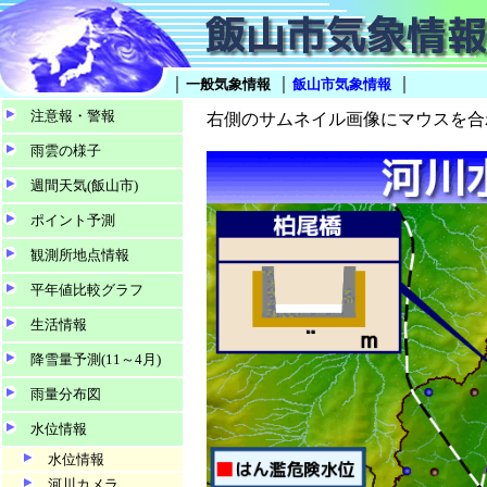
｜
｜
｜
一般気象情報
飯山市気象情報
注意報・警報
右側のサムネイル画像にマウスを合
雨雲の様子
週間天気(飯山市)
ポイント予測
観測所地点情報
平年値比較グラフ
生活情報
降雪量予測(11～4月)
雨量分布図
水位情報
水位情報
河川カメラ